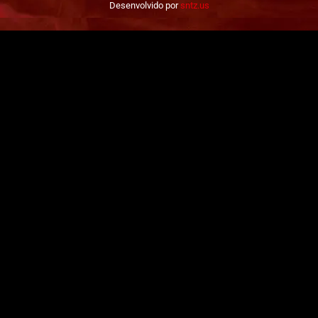
Desenvolvido por
sntz.us