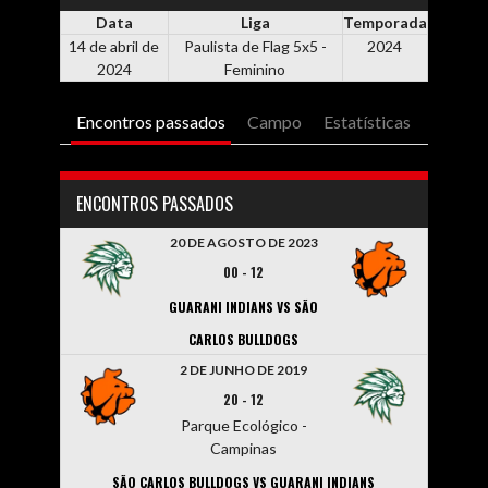
Data
Liga
Temporada
14 de abril de
Paulista de Flag 5x5 -
2024
2024
Feminino
Encontros passados
Campo
Estatísticas
ENCONTROS PASSADOS
20 DE AGOSTO DE 2023
00
-
12
GUARANI INDIANS VS SÃO
CARLOS BULLDOGS
2 DE JUNHO DE 2019
20
-
12
Parque Ecológico -
Campinas
SÃO CARLOS BULLDOGS VS GUARANI INDIANS