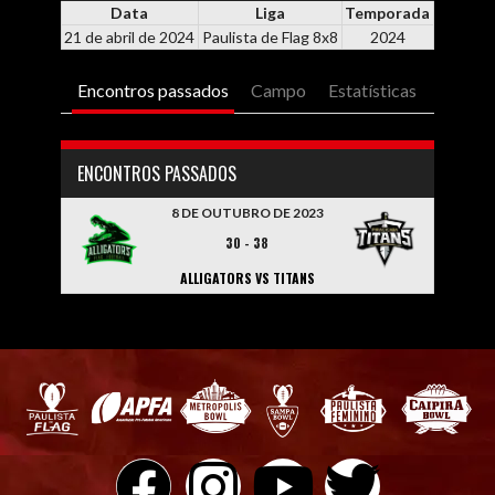
Data
Liga
Temporada
21 de abril de 2024
Paulista de Flag 8x8
2024
Encontros passados
Campo
Estatísticas
ENCONTROS PASSADOS
8 DE OUTUBRO DE 2023
30
-
38
ALLIGATORS VS TITANS