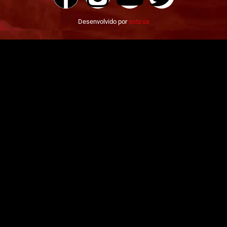
Desenvolvido por
sntz.us