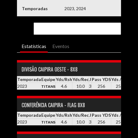
Temporadas
2023, 2024
Estatísticas
Eventos
DIVISÃO CAIPIRA OESTE - 8X8
Temporada
Equipe
Yds/Rsh
Yds/Rec
J
Pass YDS
Yds / Pass
Yd
2023
4.6
10.0
3
256
256.0
TITANS
CONFERÊNCIA CAIPIRA - FLAG 8X8
Temporada
Equipe
Yds/Rsh
Yds/Rec
J
Pass YDS
Yds / Pass
Yd
2023
4.6
10.0
3
256
256.0
TITANS