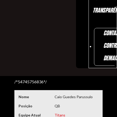
TRANSPARÊN
CONTA
CONTR
DEMAI
/*54745756836*/
Nome
Caio Guedes Parussulo
Posição
QB
Equipe Atual
Titans