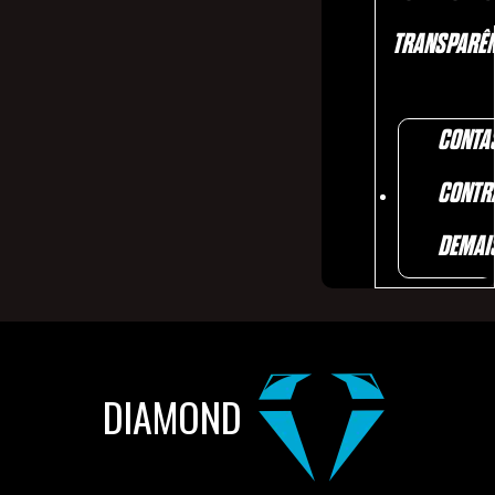
TRANSPARÊN
CONTA
CONTR
DEMAI
DIAMOND