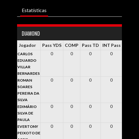
Estatísticas
DIAMOND
Jogador
Pass YDS
COMP
Pass TD
INT Pass
Rsh YD
0
0
0
0
0
CARLOS
EDUARDO
VILLAR
BERNARDES
0
0
0
0
0
ROMAN
SOARES
PEREIRA DA
SILVA
0
0
0
0
0
EDIMÁRIO
SILVA DE
PAULA
0
0
0
0
0
EVERTONY
PEIXOTO DE