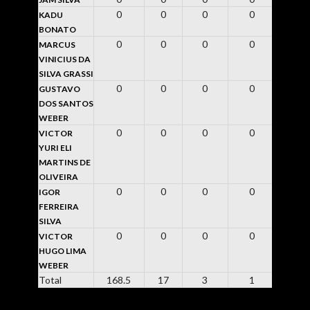
0
0
0
0
0
KADU
BONATO
0
0
0
0
0
MARCUS
VINICIUS DA
SILVA GRASSI
0
0
0
0
-5
GUSTAVO
DOS SANTOS
WEBER
0
0
0
0
0
VICTOR
YURI ELI
MARTINS DE
OLIVEIRA
0
0
0
0
0
IGOR
FERREIRA
SILVA
0
0
0
0
0
VICTOR
HUGO LIMA
WEBER
Total
168.5
17
3
1
3