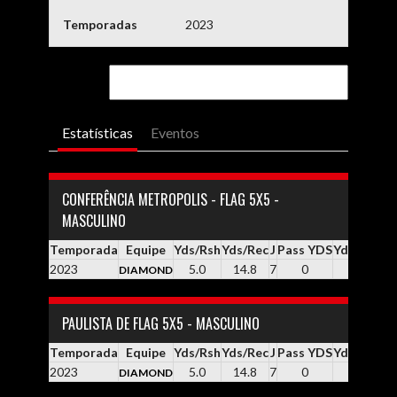
Temporadas
2023
Estatísticas
Eventos
CONFERÊNCIA METROPOLIS - FLAG 5X5 -
MASCULINO
Temporada
Equipe
Yds/Rsh
Yds/Rec
J
Pass YDS
Yds / Pass
2023
5.0
14.8
7
0
0.0
DIAMOND
PAULISTA DE FLAG 5X5 - MASCULINO
Temporada
Equipe
Yds/Rsh
Yds/Rec
J
Pass YDS
Yds / Pass
2023
5.0
14.8
7
0
0.0
DIAMOND