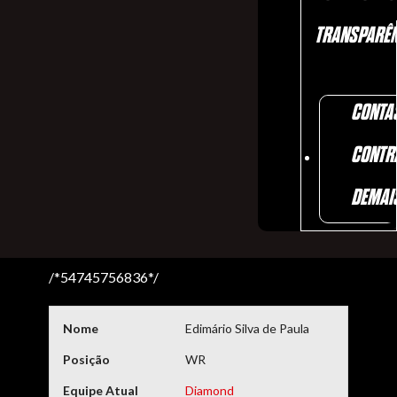
TRANSPARÊN
CONTA
CONTR
DEMAI
/*54745756836*/
Nome
Edimário Silva de Paula
Posição
WR
Equipe Atual
Diamond