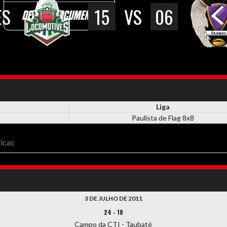
ES
15
VS
06
DEMAIS DOCUMENTOS
Liga
Paulista de Flag 8x8
ticas
3 DE JULHO DE 2011
24
-
18
Campo da CTI - Taubaté