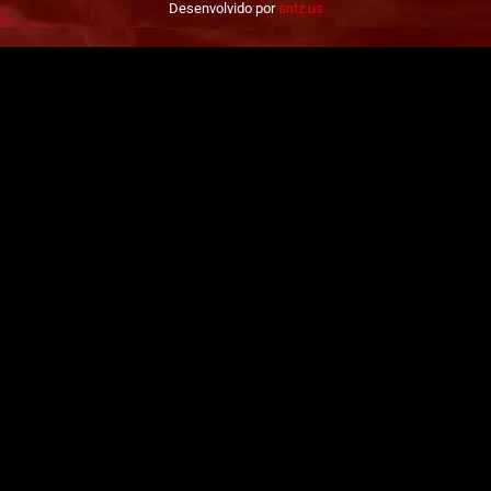
Desenvolvido por
sntz.us