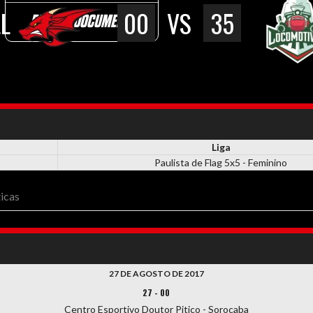
L
00
VS
35
DEMAIS DOCUMENTOS
Liga
Paulista de Flag 5x5 - Feminino
ticas
27 DE AGOSTO DE 2017
27
-
00
Centro Esportivo Doutor Pitico - Sorocaba