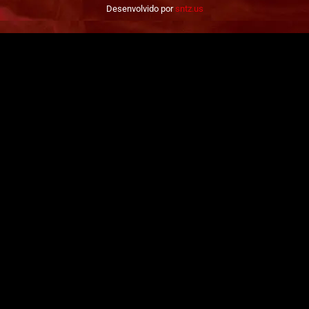
Desenvolvido por
sntz.us