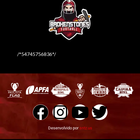
/*54745756836*/
Desenvolvido por
sntz.us