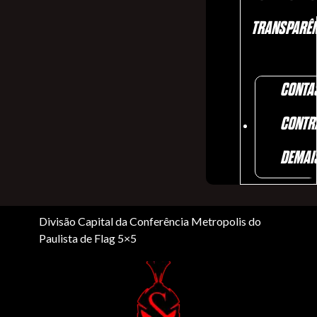
TRANSPARÊN
CONTA
CONTR
DEMAI
Divisão Capital da Conferência Metropolis do
Paulista de Flag 5×5