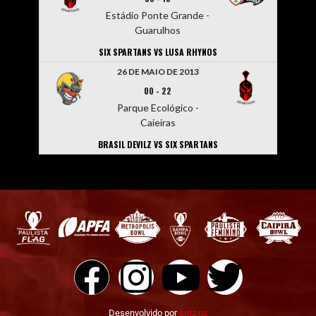
Estádio Ponte Grande -
Guarulhos
SIX SPARTANS VS LUSA RHYNOS
26 DE MAIO DE 2013
00
-
22
Parque Ecológico -
Caieiras
BRASIL DEVILZ VS SIX SPARTANS
Desenvolvido por
sntz.us