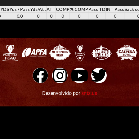
 YDS
Yds / Pass
Yds/Att
ATT
COMP
% COMP
Pass TD
INT Pass
Sack s
0
0.0
0
0
0
0
0
0
Desenvolvido por
sntz.us