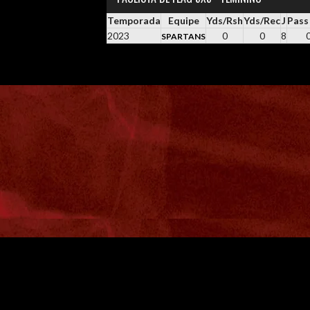
Temporada
Equipe
Yds/Rsh
Yds/Rec
J
Pass
2023
0
0
8
SPARTANS