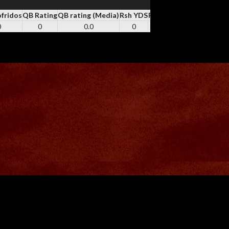
ofridos
QB Rating
QB rating (Media)
Rsh YDS
RSH
Rsh TD
REC
Rec YD
0
0
0.0
0
0
0
0
0