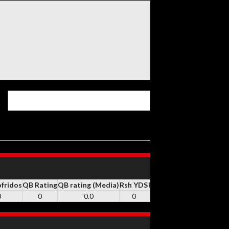
ofridos
QB Rating
QB rating (Media)
Rsh YDS
RSH
Rsh TD
REC
Rec YD
0
0
0.0
0
0
0
0
0