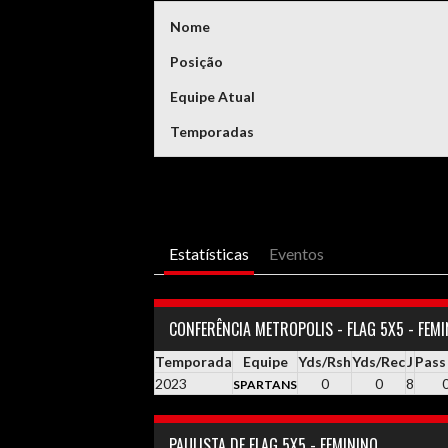
Nome
Posição
Equipe Atual
Temporadas
Estatísticas
Eventos
CONFERÊNCIA METROPOLIS - FLAG 5X5 - FEM
Temporada
Equipe
Yds/Rsh
Yds/Rec
J
Pass
2023
0
0
8
SPARTANS
PAULISTA DE FLAG 5X5 - FEMININO