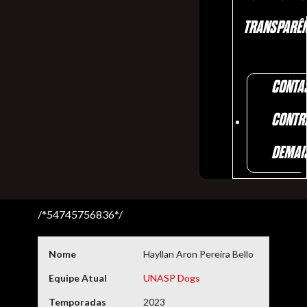
TRANSPARÊN
CONTA
CONTR
DEMAI
/*54745756836*/
Nome
Hayllan Aron Pereira Bello
Equipe Atual
UNASP Dogs
Temporadas
2023