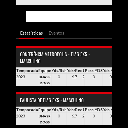
Estatísticas
Eventos
CONFERÊNCIA METROPOLIS - FLAG 5X5 -
MASCULINO
Temporada
Equipe
Yds/Rsh
Yds/Rec
J
Pass YDS
Yds / Pass
Yd
2023
0
6.7
2
0
0.0
UNASP
DOGS
PAULISTA DE FLAG 5X5 - MASCULINO
Temporada
Equipe
Yds/Rsh
Yds/Rec
J
Pass YDS
Yds / Pass
Yd
2023
0
6.7
2
0
0.0
UNASP
DOGS