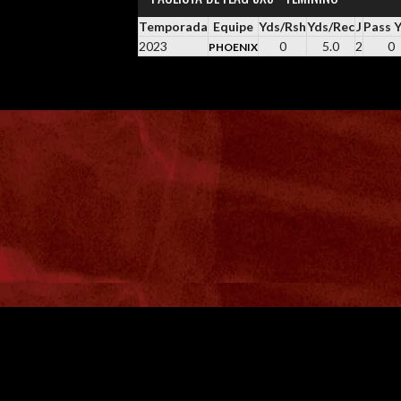
Temporada
Equipe
Yds/Rsh
Yds/Rec
J
Pass 
2023
0
5.0
2
0
PHOENIX