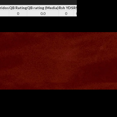
ridos
QB Rating
QB rating (Media)
Rsh YDS
RSH
Rsh TD
REC
Rec YDS
0
0.0
0
0
0
1
5