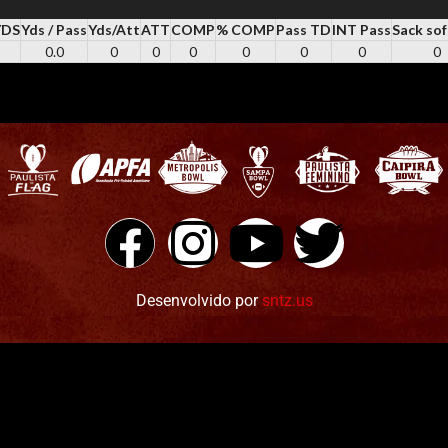
YDS
Yds / Pass
Yds/Att
ATT
COMP
% COMP
Pass TD
INT Pass
Sack sof
0.0
0
0
0
0
0
0
0
Desenvolvido por
sntz.us