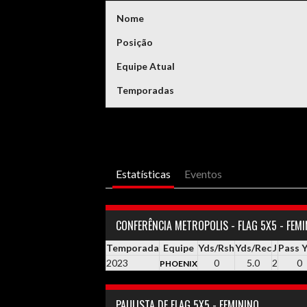
Nome
Posição
Equipe Atual
Temporadas
Estatísticas
Eventos
CONFERÊNCIA METROPOLIS - FLAG 5X5 - FEM
Temporada
Equipe
Yds/Rsh
Yds/Rec
J
Pass 
2023
0
5.0
2
0
PHOENIX
PAULISTA DE FLAG 5X5 - FEMININO