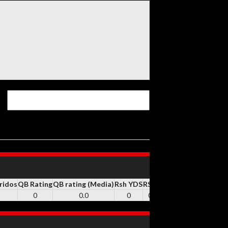
ridos
QB Rating
QB rating (Media)
Rsh YDS
RSH
Rsh TD
REC
Rec YDS
0
0.0
0
0
0
1
5