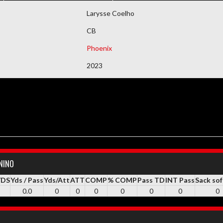
DEMAIS DOCUMENTOS
Larysse Coelho
CB
Phoenix
2023
ININO
YDS
Yds / Pass
Yds/Att
ATT
COMP
% COMP
Pass TD
INT Pass
Sack sof
0.0
0
0
0
0
0
0
0