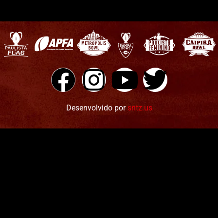
Desenvolvido por
sntz.us