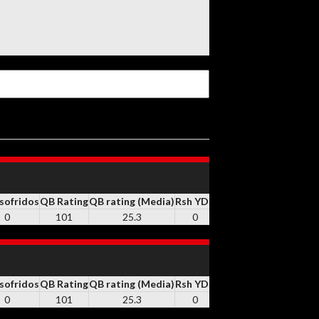
 sofridos
QB Rating
QB rating (Media)
Rsh YDS
RSH
Rsh TD
REC
Rec Y
0
101
25.3
0
0
0
1
-5
 sofridos
QB Rating
QB rating (Media)
Rsh YDS
RSH
Rsh TD
REC
Rec Y
0
101
25.3
0
0
0
1
-5