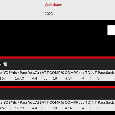
Wolfsbane
DEMAIS DOCUMENTOS
2023
ININO
ss YDS
Yds / Pass
Yds/Att
ATT
COMP
% COMP
Pass TD
INT Pass
Sack
167
167.0
4.4
38
18
47.4
4
3
ss YDS
Yds / Pass
Yds/Att
ATT
COMP
% COMP
Pass TD
INT Pass
Sack
167
167.0
4.4
38
18
47.4
4
3