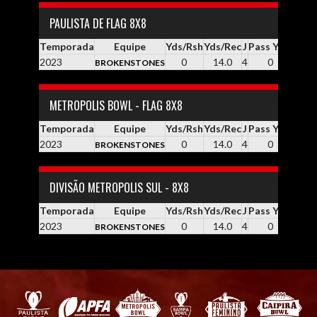
PAULISTA DE FLAG 8X8
Temporada
Equipe
Yds/Rsh
Yds/Rec
J
Pass YDS
Yds /
2023
0
14.0
4
0
0
BROKENSTONES
METROPOLIS BOWL - FLAG 8X8
Temporada
Equipe
Yds/Rsh
Yds/Rec
J
Pass YDS
Yds /
2023
0
14.0
4
0
0
BROKENSTONES
DIVISÃO METROPOLIS SUL - 8X8
Temporada
Equipe
Yds/Rsh
Yds/Rec
J
Pass YDS
Yds /
2023
0
14.0
4
0
0
BROKENSTONES