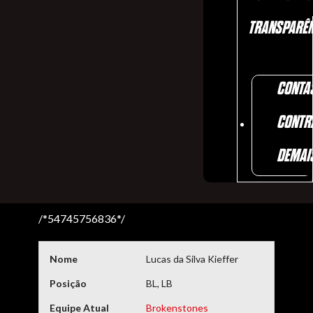
TRANSPARÊN
CONTA
CONTR
DEMAI
/*54745756836*/
Nome
Lucas da Silva Kieffer
Posição
BL, LB
Equipe Atual
Brokenstones