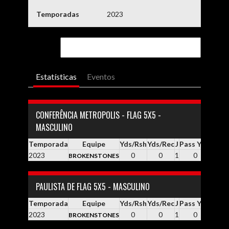
Temporadas
2023
Estatísticas
Eventos
CONFERÊNCIA METROPOLIS - FLAG 5X5 -
MASCULINO
Temporada
Equipe
Yds/Rsh
Yds/Rec
J
Pass YDS
Yds /
2023
0
0
1
0
0
BROKENSTONES
PAULISTA DE FLAG 5X5 - MASCULINO
Temporada
Equipe
Yds/Rsh
Yds/Rec
J
Pass YDS
Yds /
2023
0
0
1
0
0
BROKENSTONES