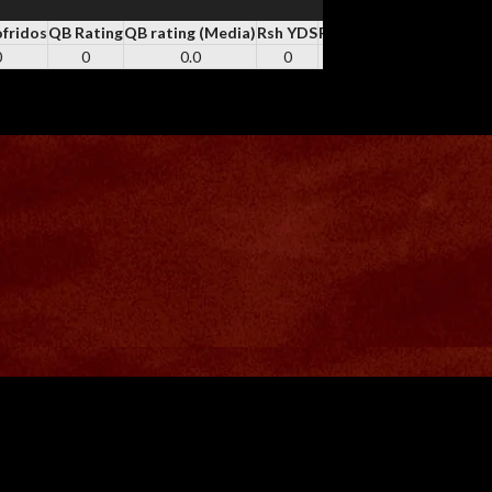
ofridos
QB Rating
QB rating (Media)
Rsh YDS
RSH
Rsh TD
REC
Rec YD
0
0
0.0
0
0
0
0
0