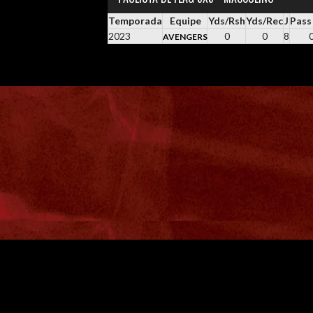
Temporada
Equipe
Yds/Rsh
Yds/Rec
J
Pass
2023
0
0
8
AVENGERS