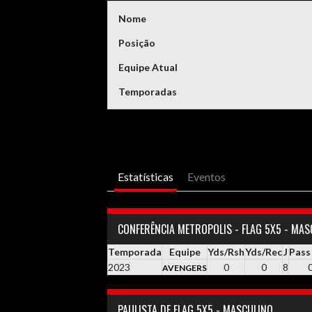
Nome
Posição
Equipe Atual
Temporadas
Estatísticas
Eventos
CONFERÊNCIA METROPOLIS - FLAG 5X5 - MAS
Temporada
Equipe
Yds/Rsh
Yds/Rec
J
Pass
2023
0
0
8
AVENGERS
PAULISTA DE FLAG 5X5 - MASCULINO