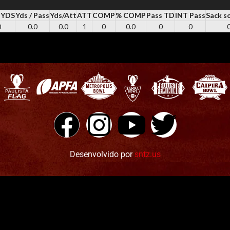
 YDS
Yds / Pass
Yds/Att
ATT
COMP
% COMP
Pass TD
INT Pass
Sack s
0
0.0
0.0
1
0
0.0
0
0
Desenvolvido por
sntz.us