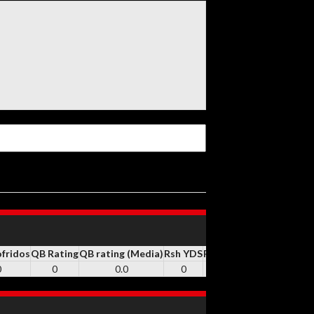
ofridos
QB Rating
QB rating (Media)
Rsh YDS
RSH
Rsh TD
REC
Rec YD
0
0
0.0
0
0
0
0
0