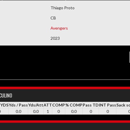
DEMAIS DOCUMENTOS
Thiago Proto
CB
Avengers
2023
CULINO
 YDS
Yds / Pass
Yds/Att
ATT
COMP
% COMP
Pass TD
INT Pass
Sack s
0
0.0
0.0
1
0
0.0
0
0