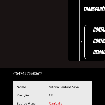
TRANSPARÊN
CONTA
CONTR
DEMAI
/*54745756836*/
Nome
Vitória Santana Silva
Posição
CB
Equipe Atual
Caniballs