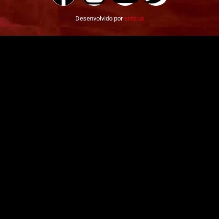
Desenvolvido por
sntz.us