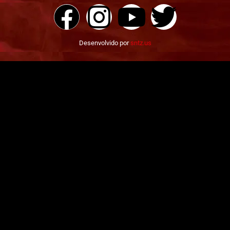
Desenvolvido por
sntz.us