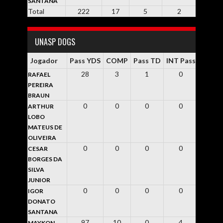
SANTANA
Total
222
17
5
2
0
UNASP DOGS
Jogador
Pass YDS
COMP
Pass TD
INT Pass
Rsh Y
28
3
1
0
16
RAFAEL
PEREIRA
BRAUN
0
0
0
0
0
ARTHUR
LOBO
MATEUS DE
OLIVEIRA
0
0
0
0
0
CESAR
BORGES DA
SILVA
JUNIOR
0
0
0
0
0
IGOR
DONATO
SANTANA
97
10
0
4
0
MAYKON