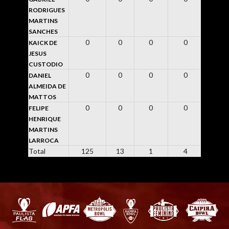
RODRIGUES
MARTINS
SANCHES
0
0
0
0
-2
KAICK DE
JESUS
CUSTODIO
0
0
0
0
0
DANIEL
ALMEIDA DE
MATTOS
0
0
0
0
0
FELIPE
HENRIQUE
MARTINS
LARROCA
Total
125
13
1
4
14