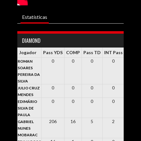
Estatísticas
DIAMOND
Jogador
Pass YDS
COMP
Pass TD
INT Pass
Rsh YD
0
0
0
0
0
ROMAN
SOARES
PEREIRA DA
SILVA
0
0
0
0
0
JULIO CRUZ
MENDES
0
0
0
0
0
EDIMÁRIO
SILVA DE
PAULA
206
16
5
2
0
GABRIEL
NUNES
MOBARAC