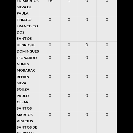
16
1
0
0
0
EDIMARCOS
SILVA DE
PAULA
0
0
0
0
0
THIAGO
FRANCISCO
DOS
SANTOS
0
0
0
0
0
HENRIQUE
DOMINGUES
0
0
0
0
0
LEONARDO
NUNES
MOBARAC
0
0
0
0
0
RENAN
SILVA
SOUZA
0
0
0
0
0
PAULO
CESAR
SANTOS
0
0
0
0
0
MARCOS
VINICIUS
SANTOS DE