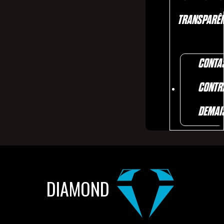
TRANSPARÊN
CONTA
CONTR
DEMAI
DIAMOND