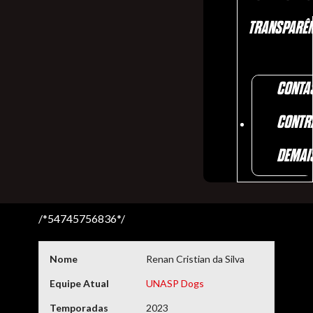
TRANSPARÊN
CONTA
CONTR
DEMAI
/*54745756836*/
Nome
Renan Cristian da Silva
Equipe Atual
UNASP Dogs
Temporadas
2023