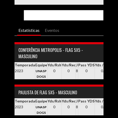
Estatísticas
Eventos
CONFERÊNCIA METROPOLIS - FLAG 5X5 -
MASCULINO
Temporada
Equipe
Yds/Rsh
Yds/Rec
J
Pass YDS
Yds / Pass
Yd
2023
0
0
8
0
0.0
UNASP
DOGS
PAULISTA DE FLAG 5X5 - MASCULINO
Temporada
Equipe
Yds/Rsh
Yds/Rec
J
Pass YDS
Yds / Pass
Yd
2023
0
0
8
0
0.0
UNASP
DOGS