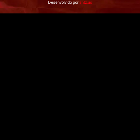
Desenvolvido por
sntz.us