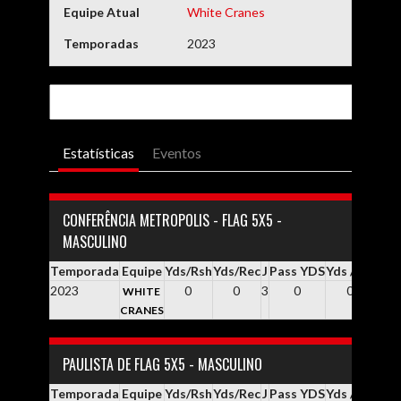
Equipe Atual
White Cranes
Temporadas
2023
Estatísticas
Eventos
CONFERÊNCIA METROPOLIS - FLAG 5X5 -
MASCULINO
Temporada
Equipe
Yds/Rsh
Yds/Rec
J
Pass YDS
Yds / Pass
Yd
2023
0
0
3
0
0.0
WHITE
CRANES
PAULISTA DE FLAG 5X5 - MASCULINO
Temporada
Equipe
Yds/Rsh
Yds/Rec
J
Pass YDS
Yds / Pass
Yd