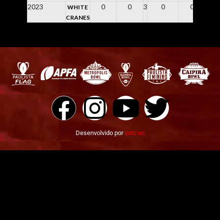
2023
0
0
3
0
0.0
WHITE
CRANES
Desenvolvido por
sntz.us