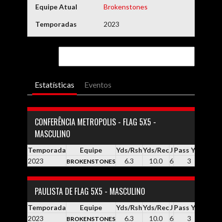
Equipe Atual
Brokenstones
Temporadas
2023
Estatísticas
Eventos
CONFERÊNCIA METROPOLIS - FLAG 5X5 -
MASCULINO
Temporada
Equipe
Yds/Rsh
Yds/Rec
J
Pass YDS
Yds /
2023
6.3
10.0
6
3
3
BROKENSTONES
PAULISTA DE FLAG 5X5 - MASCULINO
Temporada
Equipe
Yds/Rsh
Yds/Rec
J
Pass YDS
Yds /
2023
6.3
10.0
6
3
3
BROKENSTONES