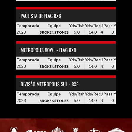
PAULISTA DE FLAG 8X8
Temporada
Equipe
Yds/Rsh
Yds/Rec
J
Pass YDS
Yds /
2023
5.0
14.0
4
0
0
BROKENSTONES
METROPOLIS BOWL - FLAG 8X8
Temporada
Equipe
Yds/Rsh
Yds/Rec
J
Pass YDS
Yds /
2023
5.0
14.0
4
0
0
BROKENSTONES
DIVISÃO METROPOLIS SUL - 8X8
Temporada
Equipe
Yds/Rsh
Yds/Rec
J
Pass YDS
Yds /
2023
5.0
14.0
4
0
0
BROKENSTONES