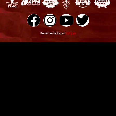
Desenvolvido por
sntz.us