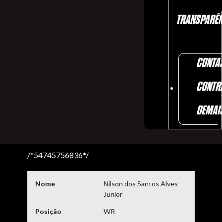
TRANSPARÊN
CONTA
CONTR
DEMAI
/*54745756836*/
Nome
Nilson dos Santos Alves
Junior
Posição
WR