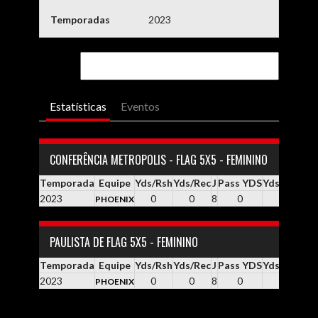
Temporadas
2023
Estatísticas
Eventos
CONFERÊNCIA METROPOLIS - FLAG 5X5 - FEMININO
Temporada
Equipe
Yds/Rsh
Yds/Rec
J
Pass YDS
Yds / Pass
Y
2023
0
0
8
0
0.0
PHOENIX
PAULISTA DE FLAG 5X5 - FEMININO
Temporada
Equipe
Yds/Rsh
Yds/Rec
J
Pass YDS
Yds / Pass
Y
2023
0
0
8
0
0.0
PHOENIX