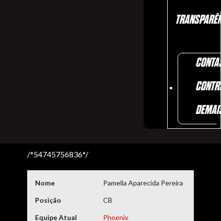
TRANSPARÊN
CONTA
CONTR
DEMAI
/*54745756836*/
Nome
Pamella Aparecida Pereira
Posição
CB
Equipe Atual
Phoenix