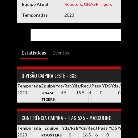
Equipe Atual
Roosters
,
UNASP Tigers
Temporadas
2023
Estatísticas
Eventos
DIVISÃO CAIPIRA LESTE - 8X8
Temporada
Equipe
Yds/Rsh
Yds/Rec
J
Pass YDS
Yds / Pass
Yd
2023
4.5
15.5
4
0
0.0
UNASP
TIGERS
CONFERÊNCIA CAIPIRA - FLAG 5X5 - MASCULINO
Temporada
Equipe
Yds/Rsh
Yds/Rec
J
Pass YDS
Yds / Pass
2023
0
16.5
6
0
0.0
ROOSTERS