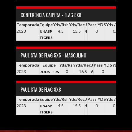
CONFERÊNCIA CAIPIRA - FLAG 8X8
Temporada
Equipe
Yds/Rsh
Yds/Rec
J
Pass YDS
Yds / Pass
Yd
2023
4.5
15.5
4
0
0.0
UNASP
TIGERS
PAULISTA DE FLAG 5X5 - MASCULINO
Temporada
Equipe
Yds/Rsh
Yds/Rec
J
Pass YDS
Yds / Pass
2023
0
16.5
6
0
0.0
ROOSTERS
PAULISTA DE FLAG 8X8
Temporada
Equipe
Yds/Rsh
Yds/Rec
J
Pass YDS
Yds / Pass
Yd
2023
4.5
15.5
4
0
0.0
UNASP
TIGERS