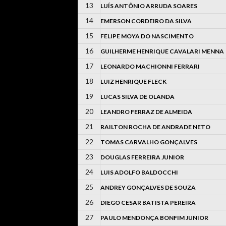
13
LUÍS ANTÔNIO ARRUDA SOARES
14
EMERSON CORDEIRO DA SILVA
15
FELIPE MOYA DO NASCIMENTO
16
GUILHERME HENRIQUE CAVALARI MENNA
17
LEONARDO MACHIONNI FERRARI
18
LUIZ HENRIQUE FLECK
19
LUCAS SILVA DE OLANDA
20
LEANDRO FERRAZ DE ALMEIDA
21
RAILTON ROCHA DE ANDRADE NETO
22
TOMAS CARVALHO GONÇALVES
23
DOUGLAS FERREIRA JUNIOR
24
LUIS ADOLFO BALDOCCHI
25
ANDREY GONÇALVES DE SOUZA
26
DIEGO CESAR BATISTA PEREIRA
27
PAULO MENDONÇA BONFIM JUNIOR