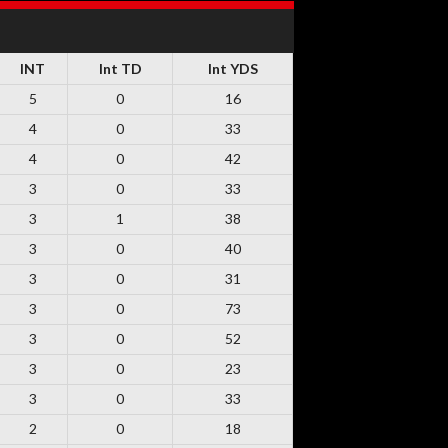
INT
Int TD
Int YDS
5
0
16
4
0
33
4
0
42
3
0
33
3
1
38
3
0
40
3
0
31
3
0
73
3
0
52
3
0
23
3
0
33
2
0
18