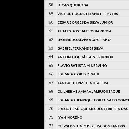
58
LUCAS QUEIROGA
59
VICTOR HUGO STEFANUTTI MYERS
60
CESAR BORGES DA SILVA JUNIOR
61
THALES DOS SANTOS BARBOSA
62
LEONARDO ALVES AGOSTINHO
63
GABRIEL FERNANDES SILVA
64
ANTONIO FABIÃO ALVES JUNIOR
65
FLAVIO BATISTA MINERVINO
66
EDUARDO LOPES ZIGAIB
67
YAN GUILHERME C. NOGUEIRA
68
GUILHERME AMARAL ALBUQUERQUE
69
EDUARDO HENRIQUE FORTUNATO CONC
70
BRENO HENRIQUE MENDES FERREIRA DA
71
IVAN MORENO
72
CLEYSLON JUNIO PEREIRA DOS SANTOS