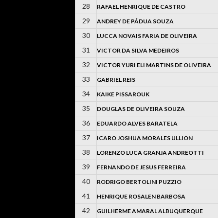
28
RAFAEL HENRIQUE DE CASTRO
29
ANDREY DE PÁDUA SOUZA
30
LUCCA NOVAIS FARIA DE OLIVEIRA
31
VICTOR DA SILVA MEDEIROS
32
VICTOR YURI ELI MARTINS DE OLIVEIRA
33
GABRIEL REIS
34
KAIKE PISSAROUK
35
DOUGLAS DE OLIVEIRA SOUZA
36
EDUARDO ALVES BARATELA
37
ICARO JOSHUA MORALES ULLION
38
LORENZO LUCA GRANJA ANDREOTTI
39
FERNANDO DE JESUS FERREIRA
40
RODRIGO BERTOLINI PUZZIO
41
HENRIQUE ROSALEN BARBOSA
42
GUILHERME AMARAL ALBUQUERQUE