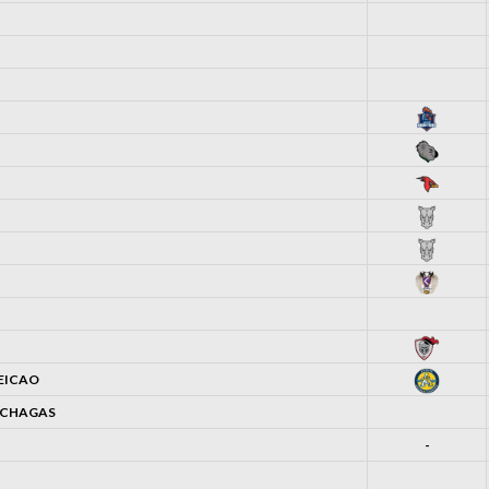
EICAO
S CHAGAS
-