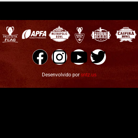
Desenvolvido por
sntz.us