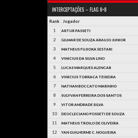
INTERCEPTAÇÕES – FLAG 8×8
Rank
Jogador
1
ARTUR PASSETI
2
GILMAR DE SOUZA ARAUJO JUNIOR
3
MATHEUS FUJIOKA SESTARI
4
VINICIUS DA SILVA LINO
5
LUCAS MARQUES ALENCAR
6
VINICIUS TORRACA TEIXEIRA
7
NATHAN BOCCATO MARINHO
8
SULYVAN FERREIRA DOS SANTOS
9
VITOR ANDRADE SILVA
10
DEOCLECIANO POSSETI DE SOUZA
11
MATHEUS TROILO DE OLIVEIRA
12
YAN GUILHERME C. NOGUEIRA