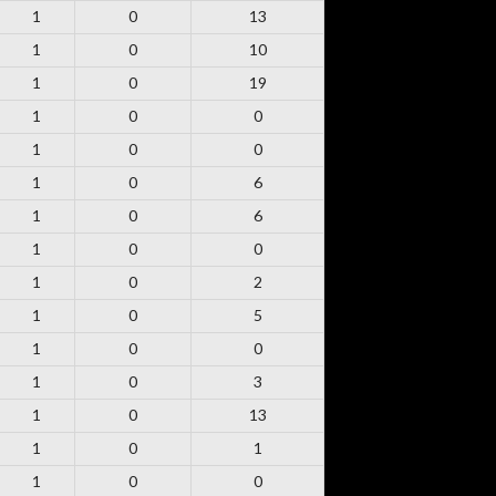
1
0
13
1
0
10
1
0
19
1
0
0
1
0
0
1
0
6
1
0
6
1
0
0
1
0
2
1
0
5
1
0
0
1
0
3
1
0
13
1
0
1
1
0
0