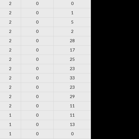
2
0
0
2
0
1
2
0
5
2
0
2
2
0
28
2
0
17
2
0
25
2
0
23
2
0
33
2
0
23
2
0
29
2
0
11
1
0
11
1
0
13
1
0
0