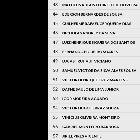
43
MATHEUS AUGUSTO BRITO DE OLIVEIRA
44
EDERSON BERNARDES DE SOUSA
45
GUILHERME RAFAEL CERQUEIRA DIAS
46
NICHOLAS ANDREY DA SILVA
47
LUIZ HENRIQUE SIQUEIRA DOS SANTOS
48
FERNANDO FIGUEIRO SOARES
49
LUCAS FRUHAUF VICIANO
50
SAMUEL VICTOR DA SILVA ALVES SOUSA
51
VICTOR HENRIQUE CRUZ MARTINS
52
DAFNE SAULO DE LIMA JUNIOR
53
IGOR MOREIRA AGUADO
54
VICTOR HUGO FERRAZ SOUZA
55
VINÍCIUS OLIVEIRA MONTEIRO
56
GABRIEL MONTEIRO BARBOSA
57
JIRIEL PIRES VICENTE