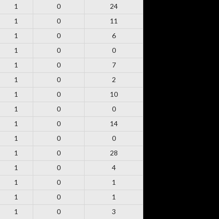
1
0
24
1
0
11
1
0
6
1
0
0
1
0
7
1
0
2
1
0
10
1
0
0
1
0
14
1
0
0
1
0
28
1
0
4
1
0
1
1
0
1
1
0
3